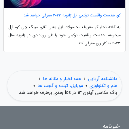
کو: هدست واقعیت ترکیبی اپل ژانویه 2023 معرفی خواهد شد
به گفته تحلیلگر معروف محصولات اپل یعنی آقای مینگ چی کو، اپل
میخواهد هدست واقعیت ترکیبی خود را طی رویدادی در ژانویه سال
2023 به کاربران معرفی کند.
دانشنامه آریایی
»
همه اخبار و مقاله ها
»
علم و تکنولوژی
»
موبایل، تبلت و گجت ها
»
باگ عکاسی آیفون 13 در ios بعدی برطرف خواهد شد
خبرنامه