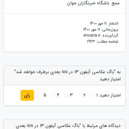
منبع: باشگاه خبرنگاران جوان
انتشار:
11 مهر 1400
بروزرسانی:
11 مهر 1400
گردآورنده:
encaria.ir
شناسه مطلب: 1943
به "باگ عکاسی آیفون 13 در ios بعدی برطرف خواهد شد"
امتیاز دهید
امتیاز دهید:
1
2
3
4
5
رای
دیدگاه های مرتبط با "باگ عکاسی آیفون 13 در ios بعدی