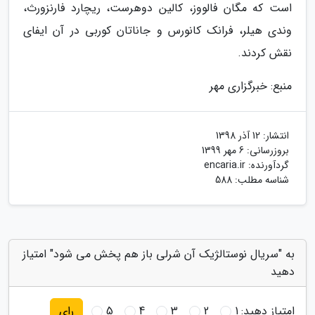
است که مگان فالووز، کالین دوهرست، ریچارد فارنزورث،
وندی هیلر، فرانک کانورس و جاناتان کوربی در آن ایفای
نقش کردند.
منبع: خبرگزاری مهر
انتشار:
12 آذر 1398
بروزرسانی:
6 مهر 1399
گردآورنده:
encaria.ir
شناسه مطلب: 588
به "سریال نوستالژیک آن شرلی باز هم پخش می شود" امتیاز
دهید
امتیاز دهید:
1
2
3
4
5
رای