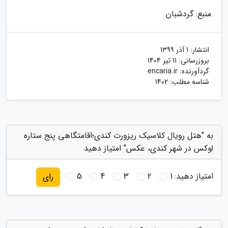
منبع: گردشبان
انتشار:
1 آذر 1399
بروزرسانی:
11 تیر 1404
گردآورنده:
encaria.ir
شناسه مطلب: 1402
به "هتل رویال کلاسیک ریزورت کندی؛اقامتگاهی پنج ستاره
لوکس در شهر کندی، عکس" امتیاز دهید
امتیاز دهید:
1
2
3
4
5
رای