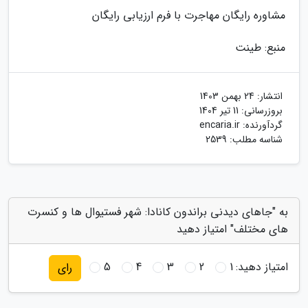
مشاوره رایگان مهاجرت با فرم ارزیابی رایگان
منبع: طینت
انتشار:
24 بهمن 1403
بروزرسانی:
11 تیر 1404
گردآورنده:
encaria.ir
شناسه مطلب: 2539
به "جاهای دیدنی براندون کانادا: شهر فستیوال ها و کنسرت
های مختلف" امتیاز دهید
امتیاز دهید:
1
2
3
4
5
رای