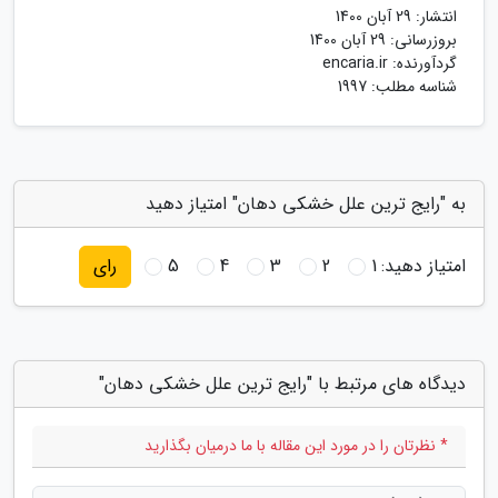
انتشار:
29 آبان 1400
بروزرسانی:
29 آبان 1400
گردآورنده:
encaria.ir
شناسه مطلب: 1997
به "رایج ترین علل خشکی دهان" امتیاز دهید
امتیاز دهید:
1
2
3
4
5
رای
دیدگاه های مرتبط با "رایج ترین علل خشکی دهان"
* نظرتان را در مورد این مقاله با ما درمیان بگذارید