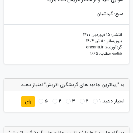
منبع: گردشبان
انتشار:
15 فروردین 1400
بروزرسانی:
11 تیر 1404
گردآورنده:
encaria.ir
شناسه مطلب: 1665
به "زیباترین جاذبه های گردشگری اتریش" امتیاز دهید
امتیاز دهید:
1
2
3
4
5
رای
دیدگاه های مرتبط با "زیباترین جاذبه های گردشگری اتریش"