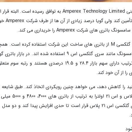
گفته می شود سامسونگ در این زمینه با شرکت چینی Amperex Technology Limited به توافق رسیده است. ال
Samsung SDI بار دیگر بخشی از این باتری ها را 
 های شرکت Amperex را خریداری می کند.
سامسونگ قبلا برای گوشی های سری گلکسی A و گلکسی M از باتری های ساخت این شرکت استفاده کرده است. 
باتری های Amperex در تعدادی از پرچم داران سامسونگ مانند سری گلکسی اس 9 استفاده شده اند. در بازار
ها، شرکت های Samsung SDI و LG Chem به ترتیب دارای سهم بازار 28.4 و 19.5 درصدی هستند و رتبه س
ولید را کاهش دهد، می خواهد چنین رویکردی اتخاذ کند. طبق شایعه 
مطرح شده، گوشی های گلکسی اس 21، اس 21 پلاس و اس 21 اولترا به ترتی
ساعتی بهره می برند. این یعنی فقط ظرفیت باتری گلکسی اس 21 پلاس قرار است تا حدی افزایش پیدا کند و دو 
.