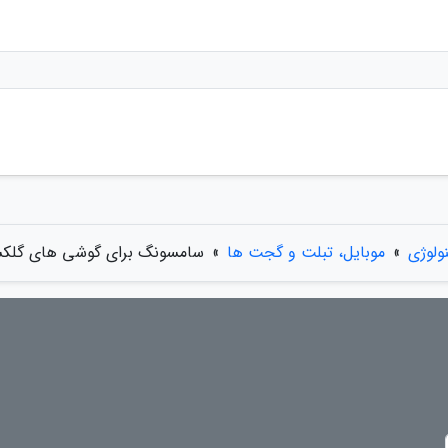
ولوژی
»
موبایل، تبلت و گجت ها
»
سامسونگ برای گوشی های گلکسی اس 21 از باتری های چینی 