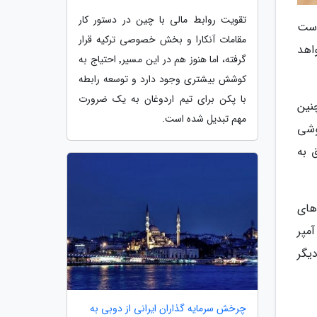
تقویت روابط مالی با چین در دستور کار
بته قرار است
مقامات آنکارا و بخش خصوصی ترکیه قرار
تأمین کند ولی گویا درصد زیادی از آن ها از طرف شرکت Amperex خواهد
گرفته، اما هنوز هم در این مسیر٬ احتیاج به
کوشش بیشتری وجود دارد و توسعه رابطه
با پکن برای تیم اردوغان به یک ضرورت
همچنین
مهم تبدیل شده است.
 باتری گوشی
وم متعلق به
های
ب از باتری های 4000، 4800 و 5000 میلی آمپر
مدل دیگر
چرخش سرمایه گذاران ایرانی از دوبی به