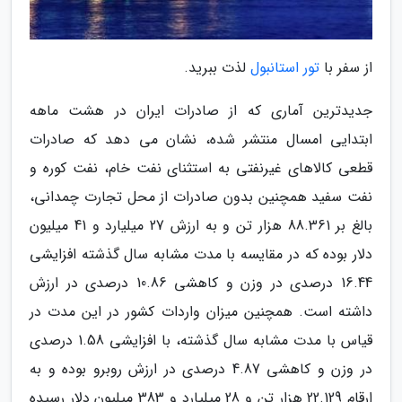
از سفر با
تور استانبول
لذت ببرید.
جدیدترین آماری که از صادرات ایران در هشت ماهه
ابتدایی امسال منتشر شده، نشان می دهد که صادرات
قطعی کالاهای غیرنفتی به استثنای نفت خام، نفت کوره و
نفت سفید همچنین بدون صادرات از محل تجارت چمدانی،
بالغ بر 88.361 هزار تن و به ارزش 27 میلیارد و 41 میلیون
دلار بوده که در مقایسه با مدت مشابه سال گذشته افزایشی
16.44 درصدی در وزن و کاهشی 10.86 درصدی در ارزش
داشته است. همچنین میزان واردات کشور در این مدت در
قیاس با مدت مشابه سال گذشته، با افزایشی 1.58 درصدی
در وزن و کاهشی 4.87 درصدی در ارزش روبرو بوده و به
ارقام 22.129 هزار تن و 28 میلیارد و 383 میلیون دلار رسیده