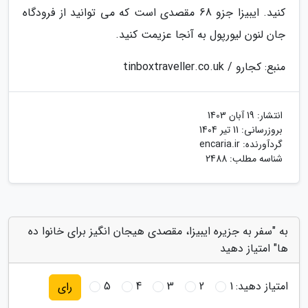
کنید. ایبیزا جزو 68 مقصدی است که می توانید از فرودگاه
جان لنون لیورپول به آنجا عزیمت کنید.
منبع: کجارو / tinboxtraveller.co.uk
انتشار:
19 آبان 1403
بروزرسانی:
11 تیر 1404
گردآورنده:
encaria.ir
شناسه مطلب: 2488
به "سفر به جزیره ایبیزا، مقصدی هیجان انگیز برای خانوا ده
ها" امتیاز دهید
امتیاز دهید:
1
2
3
4
5
رای