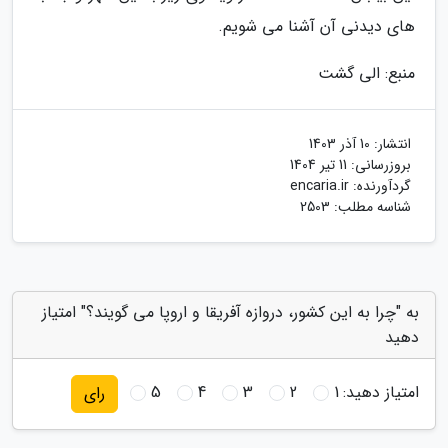
های دیدنی آن آشنا می شویم.
منبع: الی گشت
انتشار:
10 آذر 1403
بروزرسانی:
11 تیر 1404
گردآورنده:
encaria.ir
شناسه مطلب: 2503
به "چرا به این کشور، دروازه آفریقا و اروپا می گویند؟" امتیاز
دهید
امتیاز دهید:
1
2
3
4
5
رای