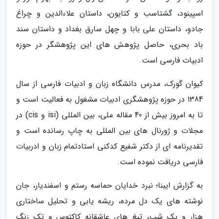
اسپینود، گشتاسب و کتایون، داستان علاءالدین و چراغ
جادو، داستان علی بابا و چهل سارق بغداد و داستان سند
باد بحری، حاصل پژوهش های این پژوهشگر در حوزه
ادبیات فارسی است.
کیوان گورک، مدرس دانشگاه زبان و ادبیات فارسی از سال
1384 در حوزه پژوهشگری ادبیات مشغول به فعالیت است و
تا به امروز بیش از 40 مقاله ملی، بین المللی (isi و cis) در
مجلات و ژورنال های بین المللی به چاپ رسانده است و
تقدیرنامه ای از دکتر شفیع کدکنی استادتمام زبان و ادربیات
فارسی دریافت نموده است.
به گزارش ایبنا؛ نبرد خدایان حماسه رستم و اسفندیار، جان
نوشته های یک دل مرده، ریشه یابی و تحلیل ساختاری
هزار و یک شب، تیغ های عاشقانه کاکتوس و تک زنگ