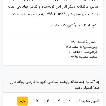
هایی عاشقانه دیگر آثار این نویسنده و شاعر مهابادی است
که در خلال سال های 1384 تا 1399 به چاپ رسانده است.
منبع: ایبنا - خبرگزاری کتاب ایران
انتشار:
5 اسفند 1401
بروزرسانی:
5 اسفند 1401
گردآورنده:
encaria.ir
شناسه مطلب: 2345
به "کتاب چند مقاله ریخت شناسی ادبیات فارسی روانه بازار
شد" امتیاز دهید
امتیاز دهید:
1
2
3
4
5
رای