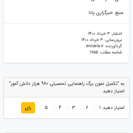
منبع: خبرگزاری پانا
انتشار:
3 خرداد 1400
بروزرسانی:
3 خرداد 1400
گردآورنده:
encaria.ir
شناسه مطلب: 1755
به "تکمیل نمون برگ راهنمایی تحصیلی 980 هزار دانش آموز"
امتیاز دهید
امتیاز دهید:
1
2
3
4
5
رای