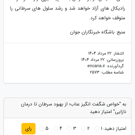
رادیکال های آزاد خواهد شد و رشد سلول های سرطانی را
متوقف خواهد کرد.
منبع: باشگاه خبرنگاران جوان
انتشار:
22 مرداد 1404
بروزرسانی:
22 مرداد 1404
گردآورنده:
encaria.ir
شناسه مطلب: 2573
به "خواص شگفت انگیز عناب؛ از بهبود سرطان تا درمان
نازایی" امتیاز دهید
امتیاز دهید:
1
2
3
4
5
رای