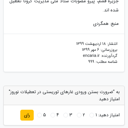
جزیره قشم، پیرو مصوبات ستاد ملی مدیریت کرونا تعطیل
شده اند.
منبع: همگردی
انتشار:
18 اردیبهشت 1399
بروزرسانی:
6 مهر 1399
گردآورنده:
encaria.ir
شناسه مطلب: 999
به "ضرورت بستن ورودی غارهای توریستی در تعطیلات نوروز"
امتیاز دهید
امتیاز دهید:
1
2
3
4
5
رای