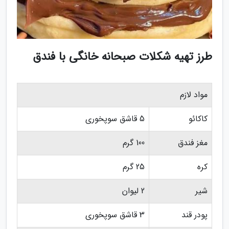
طرز تهیه شکلات صبحانه خانگی با فندق
مواد لازم
کاکائو
5 قاشق سوپخوری
مغز فندق
100 گرم
کره
25 گرم
شیر
2 لیوان
پودر قند
3 قاشق سوپخوری