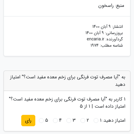
منبع: راسخون
انتشار:
9 آبان 1400
بروزرسانی:
9 آبان 1400
گردآورنده:
encaria.ir
شناسه مطلب: 1974
به "آیا مصرف توت فرنگی برای زخم معده مفید است؟" امتیاز
دهید
1
کاربر به "
آیا مصرف توت فرنگی برای زخم معده مفید است؟
"
امتیاز داده است |
1
از 5
امتیاز دهید:
1
2
3
4
5
رای