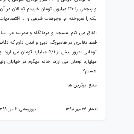
و پنجمی را 140 میلیون تومان خریدم که ال
یک را نفروخته ام. وجوهات شرعی و ... اقتصادیات ها
انفاق می کنم. مسجد و درمانگاه و مدرسه می ساز
هستم؟
منبع: برترین ها
انتشار:
26 مهر 1398
بروزرسانی:
6 مهر 1399