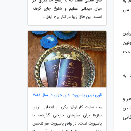
 به
طاق سنگی سفید که با ارتفاع 50 متری، در
میان میدانی عظیم و شلوغ جای گرفته
 می
است. این طاق زیبا در کنار برج ایفل…
لین
اولین
ه قیمت
ود. به
قوی ترین پاسپورت های جهان در سال 2018
دو خواهر و
وب سایت کارناوال: یکی از ابتدایی ترین
ه با همین ماشین
نیازها برای سفرهای خارجی گذرنامه یا
تاق بازرگانی
پاسپورت است. در واقع پاسپورت هر شخص