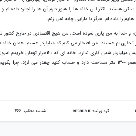
ان در آن ساکن هستند. اکثر این خانه ها را هنوز دارم آن ها را اجاره داده ام و
یم را داده ام. هرگز با دارایی چانه نمی زنم.
م و خدا به من یاری نموده است. من هیچ اقتصادی در خارج کشور ندا
فقط دفاتری 
تومانی امروز بیش از 5/1 میلیارد تومان می ارزد. پس میلیاردر شدن کاری ندارد. خانه ای که 140هزار توم
میلیارد تومان می ارزد، خانه دیگرم در خیابان ولیعصر 1300 متر مساحت دارد و حساب کنید چقدر می ارزد. چرا بگ
گردآورنده:
encaria.ir
شناسه مطلب: 466