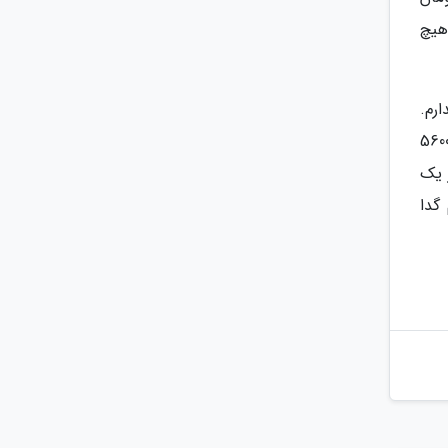
 هیچ
رم.
در هامبورگ، دبی و لندن دارم که دفاتر تجاری ام هستند. من افتخار می کنم که میلیاردر هستم. همان خانه 5600
ان خریدم امروز یک
ویم گدا