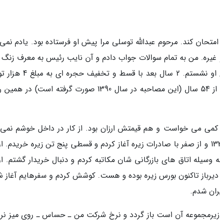
تحان کند. مرحوم عبدالله توسلی مرا پیش او فرستاده بود. یادم نمی 
و غیره. من به تمام سوالات جواب دادم و آن نایب رئیس به معرف زنگ ز
گفت: این باید جای من بنشیند. 25 سال بعد جای او نشستم. 2 سال بعد با ق
خریدم و رشته خشکبار را انتخاب کردم و هنوز بعد از 54 سال (این مصاحبه در سال 1390 صورت گرفته است)
 کمی می خواست و هم قیمتش ارزان بود. از کار در داخل خوشم نمی 
می خواستم صادرات داشته باشم. کار را در سال 1336 و از صفر با صادرات زیره آغاز کردم و قسطی پنج تن زیره خریدم.
 وسیله اتاق های بازرگانی شان مکاتبه کردم و دنبال خریدار گشتم. او
133 آغاز شد. نیویورک از دیرباز تاکنون بورس زیره بوده و هست. کوشش کردم و سفرهایم آغاز
ران شدم.
هم زیرمجموعه آن است باز گردد و نرخ شرکت من ـ حساس ـ روی میز نرو