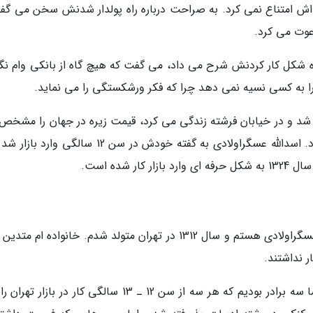
اش امتناع نمی کرد. به صراحت درباره راه پولدار شدنش سخن می گف
عوت می کرد.
شکل کار کردنش شرح می داد، می گفت که هیچ گاه از بانکی وام نگر
ا به کسی نسیه نمی دهد چرا که فکر ورشکستگی را می نماید.
 شد و در خیابان فرشته زندگی می کرد، قیمت زیره در جهان را مشخص
کرد. وی در کار تجارت پسته، زیره، بادام و خرما بود. اسدالله عسگراولادی به گفته خودش در سن 12 سالگی
 شده است.
درباره زندگی شخصی اش گفته است: من اسدالله عسگراولادی هستم و سال 1312 در تهران متولد شدم. خانواده ام 
 نداشتند.
شغل پدرم پیشه وری بود و مغازه عطاری داشت. ما سه برادر بودیم که هر سه از سن 12 ـ 13 سالگی کار در بازا