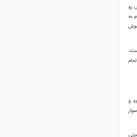
 کشمش رو
 به
خوش
هست،
مام
د و
ارزد من حق دارم بنز 90 میلیونی سوار
حتی