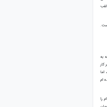
لقب
است.
 به
 کار
 اما
 ام
م را
وم 140 هزار تومان، چهارمی را 500 هزار تومان