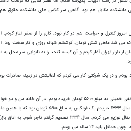
 کنکور در رشته ادبیات پذیرفته شدم، اما عصر هایی که فرصت داشتم
ی دانشکده مقابل هم بود. گاهی سر کلاس های دانشکده حقوق هم
امروز کنترل و حراست هم در کار نبود. کارم را از صفر آغاز کردم. او
وره شاگردی گرفتم روزی 2 ریال بود که می شد ماهی شش تومان. کوششم شبانه روزی و کار سخت بود. 
 را با خرید یک کیسه کنجد به قیمت 53 تومان از بازار تهران آغاز کردم و آن کیسه کنجد را به نانوایی سر محل ب
 به سال 1327 است. تا سال 1334 کارمند بودم و در یک شرکتی کار می کردم که فعالیتش در زمینه صادرات ب
تنها دارایی ام خانه ای بود که در خیابان شهید مصطفی خمینی به مبلغ 5600 تومان خریده بودم. در آن خانه من و 
پدر و مادرم زندگی می کردیم. اولین ماشینم که در سال 1333 خریدم یک فولکس به مبلغ 5900 تومان بود ک
چند کیسه خواربار از بازار می خریدم و بین نانوا و بقال توزیع می کردم. سال 1334 تصمیم گرفتم تاجر شوم. به ا
ل باید 24 ساله می بودم.