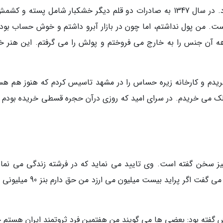
معاملات آغاز بگردد. اما سال های واقعا سختی بود. در سال 1347 به صادرات دو قلم دیگر خشکبار شامل پسته و
ست. من پول نداشتم، اما چون در بازار آبرو داشتم و خوش حساب بودم
ه آن جنس را به خارج می فروختم و پولش را می گرفتم. این هنر 
 تهران خریدم و کارخانه زیره حساس را در مشهد تاسیس کردم که هنوز هم 
ملک می خریدم. در سرای امید که روزی درآن حجره قسطی خریده بودم ت
یز سخن گفته است. وی تایید می نماید که در فرشته زندگی می نمای
سال ها قبل، وقتی پراید بیست میلیون تومان بود، می گفت اگر پراید بیست میلیون می 
تش گفته بود: بعضی ها می گویند من هفتمین فرد ثروتمند ایران هستم 