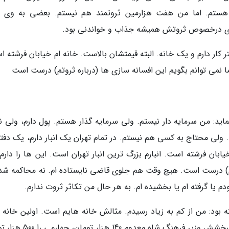
 هستم. اما من هفت هزارمین ثروتمند هم نیستم. بعضی به وی 
ات وی درخصوص ثروتش همیشه جذاب و خواندنی بود.
ر کار دارم و یک خانه. البته قیمتشان بالاست. خانه ام خیابان فرشته 
 اما نمی توانم بگویم این افسانه سازی ها (درباره ثروتم) درست است
ید: من سرمایه دار نیستم. ولی سرمایه گذار هستم. پول دارم، ولی نه
 ولی محتاج به کسی هم نیستم. در تمام تهران یک انبار دارم، یک دفتر
ابان فرشته است. انبارم بزرگ ترین انبار تهران است. این ها را دارم،
وتم) درست است. هیچ وقت هم جلوی قاضی نایستاده ام. نه محاکمه شده
دم یا گرفته ام یا بخشیده ام. به هر حال من تکاثر ثروت ندارم.
ش گفته بود: من از کم به زیاد رسیدم. مثالش خانه هایم است. اولین خانه ا
5600 تومان، دومی را 33 هزار تومان، سومی را از درخشش وزیر فرهنگ شاه معد