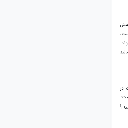
رمش
ست،
ند.
الید
 در
ست:
ی را